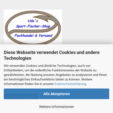
Diese Webseite verwendet Cookies und andere
Udo Totzauer
Technologien
Udo`s Sport-Fischer-Shop
Zum Helfenstein 11
Wir verwenden Cookies und ähnliche Technologien, auch von
97753 Karlstadt
Drittanbietern, um die ordentliche Funktionsweise der Website zu
Telefon +49 9353 985440
gewährleisten, die Nutzung unseres Angebotes zu analysieren und Ihnen
E-Mail
1
info@angelsport-direkt.de
ein bestmögliches Einkaufserlebnis bieten zu können. Weitere
Informationen finden Sie in unserer
Datenschutzerklärung
.
Alle Akzeptieren
Vertrag widerrufen
Weitere Informationen
Webshop
by Gambio.de © 2026