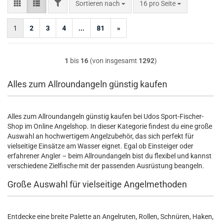
FILTER
Sortieren nach
pro Seite
Sortieren nach
16 pro Seite
1
2
3
4
...
81
»
1
bis
16
(von insgesamt
1292
)
Alles zum Allroundangeln günstig kaufen
Alles zum Allroundangeln günstig kaufen bei Udos Sport-Fischer-
Shop im Online Angelshop. In dieser Kategorie findest du eine große
Auswahl an hochwertigem Angelzubehör, das sich perfekt für
vielseitige Einsätze am Wasser eignet. Egal ob Einsteiger oder
erfahrener Angler – beim Allroundangeln bist du flexibel und kannst
verschiedene Zielfische mit der passenden Ausrüstung beangeln.
Große Auswahl für vielseitige Angelmethoden
Entdecke eine breite Palette an Angelruten, Rollen, Schnüren, Haken,