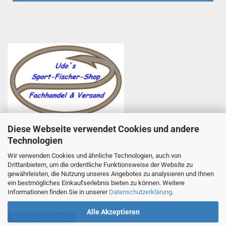
Diese Webseite verwendet Cookies und andere
Udo Totzauer
Technologien
Udo`s Sport-Fischer-Shop
Zum Helfenstein 11
Wir verwenden Cookies und ähnliche Technologien, auch von
97753 Karlstadt
Drittanbietern, um die ordentliche Funktionsweise der Website zu
Telefon +49 9353 985440
gewährleisten, die Nutzung unseres Angebotes zu analysieren und Ihnen
E-Mail
1
info@angelsport-direkt.de
ein bestmögliches Einkaufserlebnis bieten zu können. Weitere
Informationen finden Sie in unserer
Datenschutzerklärung
.
Alle Akzeptieren
Vertrag widerrufen