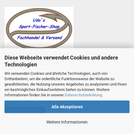
Diese Webseite verwendet Cookies und andere
Udo Totzauer
Technologien
Udo`s Sport-Fischer-Shop
Zum Helfenstein 11
Wir verwenden Cookies und ähnliche Technologien, auch von
97753 Karlstadt
Drittanbietern, um die ordentliche Funktionsweise der Website zu
Telefon +49 9353 985440
gewährleisten, die Nutzung unseres Angebotes zu analysieren und Ihnen
E-Mail
1
info@angelsport-direkt.de
ein bestmögliches Einkaufserlebnis bieten zu können. Weitere
Informationen finden Sie in unserer
Datenschutzerklärung
.
Alle Akzeptieren
Vertrag widerrufen
Weitere Informationen
Webshop
by Gambio.de © 2026