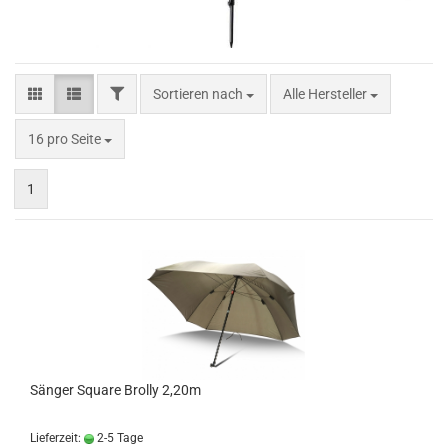
FILTER
Sortieren nach
Sortieren nach
Alle Hersteller
pro Seite
16 pro Seite
1
Sänger Square Brolly 2,20m
Lieferzeit:
2-5 Tage