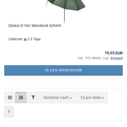
Daiwa D-Vec Wavelock Schirm
Lieferzeit:
2-5 Tage
79,95 EUR
inkl. 19% MwSt. zzgl.
Versand
IN DEN WARENKORB
FILTER
Sortieren nach
pro Seite
Sortieren nach
16 pro Seite
1