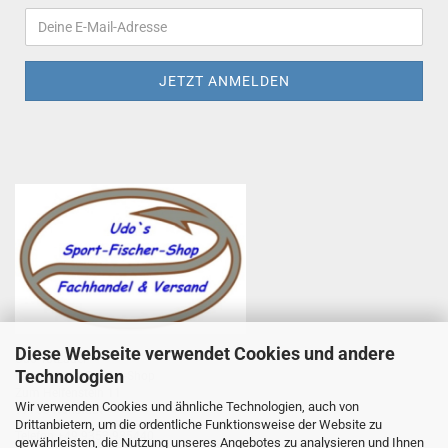
Diese Webseite verwendet Cookies und andere
Udo Totzauer
Technologien
Udo`s Sport-Fischer-Shop
Zum Helfenstein 11
Wir verwenden Cookies und ähnliche Technologien, auch von
97753 Karlstadt
Drittanbietern, um die ordentliche Funktionsweise der Website zu
Telefon +49 9353 985440
gewährleisten, die Nutzung unseres Angebotes zu analysieren und Ihnen