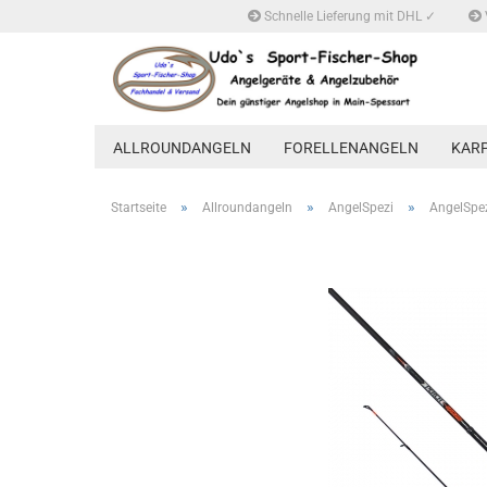
Schnelle Lieferung mit DHL ✓
ALLROUNDANGELN
FORELLENANGELN
KAR
»
»
»
Startseite
Allroundangeln
AngelSpezi
AngelSpez