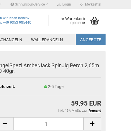
✓
Schnurspul-Service ✓
Login
Merkzettel
 wir Ihnen helfen?
Ihr Warenkorb
on: +49 9353 985440
0,00 EUR
SCHANGELN
WALLERANGELN
ANGEBOTE
ngelSpezi AmberJack SpinJig Perch 2,65m
0-40gr.
eferzeit:
2-5 Tage
59,95 EUR
inkl. 19% MwSt. zzgl.
Versand