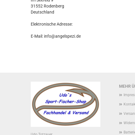
Im Seefeld 9
31552 Rodenberg
Deutschland
Elektronische Adresse:
E-Mail: info@angelspezi.de
MEHR ÜB
Impre
Kontak
Versan
Widerr
Batter
Udo Totzauer