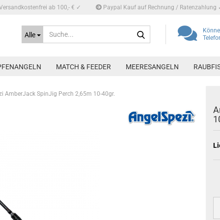
Versandkostenfrei ab 100,- € ✓
Paypal Kauf auf Rechnung / Ratenzahlung 
Suche...
Können
Alle
Telef
PFENANGELN
MATCH & FEEDER
MEERESANGELN
RAUBFI
i AmberJack SpinJig Perch 2,65m 10-40gr.
A
1
Li