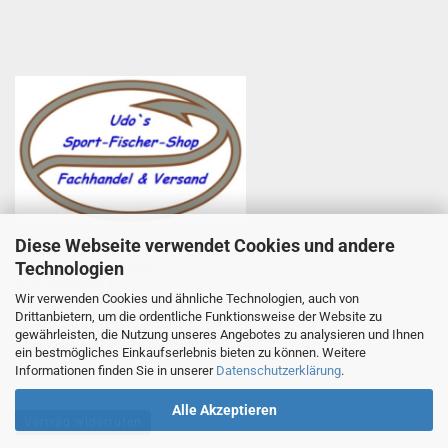
Diese Webseite verwendet Cookies und andere
Udo Totzauer
Technologien
Udo`s Sport-Fischer-Shop
Zum Helfenstein 11
Wir verwenden Cookies und ähnliche Technologien, auch von
97753 Karlstadt
Drittanbietern, um die ordentliche Funktionsweise der Website zu
Telefon +49 9353 985440
gewährleisten, die Nutzung unseres Angebotes zu analysieren und Ihnen
E-Mail
1
info@angelsport-direkt.de
ein bestmögliches Einkaufserlebnis bieten zu können. Weitere
Informationen finden Sie in unserer
Datenschutzerklärung
.
Alle Akzeptieren
Vertrag widerrufen