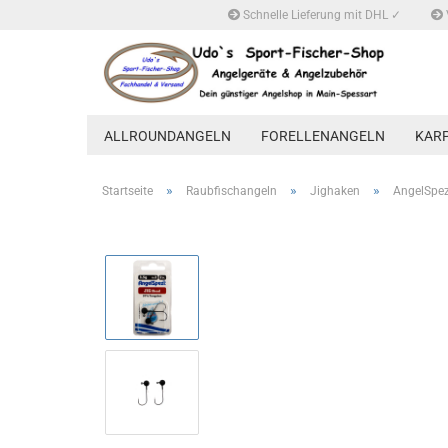
Schnelle Lieferung mit DHL ✓
ALLROUNDANGELN
FORELLENANGELN
KAR
»
»
»
Startseite
Raubfischangeln
Jighaken
AngelSpez