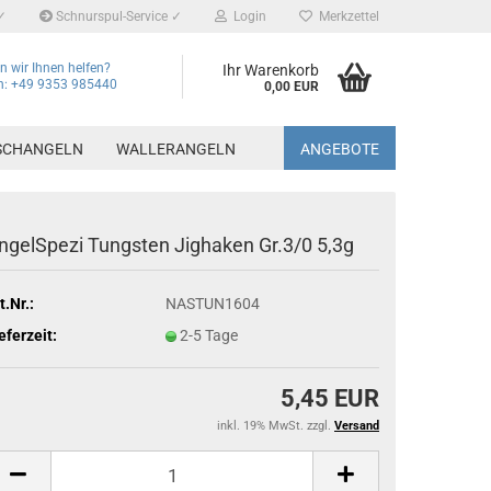
✓
Schnurspul-Service ✓
Login
Merkzettel
 wir Ihnen helfen?
Ihr Warenkorb
on: +49 9353 985440
0,00 EUR
SCHANGELN
WALLERANGELN
ANGEBOTE
ngelSpezi Tungsten Jighaken Gr.3/0 5,3g
t.Nr.:
NASTUN1604
eferzeit:
2-5 Tage
5,45 EUR
inkl. 19% MwSt. zzgl.
Versand