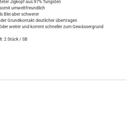
teter Jigkopf aus 97% Tungsten
d somit umweltfreundlich
ls Blei aber schwerer
d der Grundkontakt deutlicher übertragen
r Köder weiter und kommt schneller zum Gewässergrund
t: 2 Stück / SB