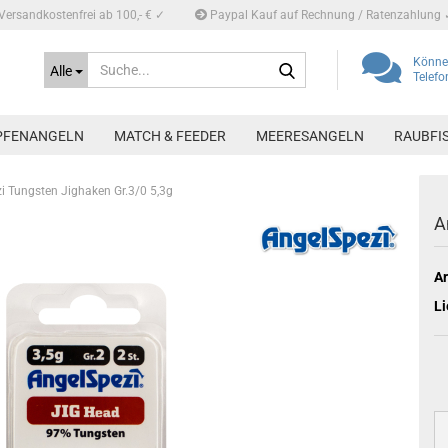
Versandkostenfrei ab 100,- € ✓
Paypal Kauf auf Rechnung / Ratenzahlung 
Suche...
Können
Alle
Telef
PFENANGELN
MATCH & FEEDER
MEERESANGELN
RAUBFI
i Tungsten Jighaken Gr.3/0 5,3g
A
Ar
Li