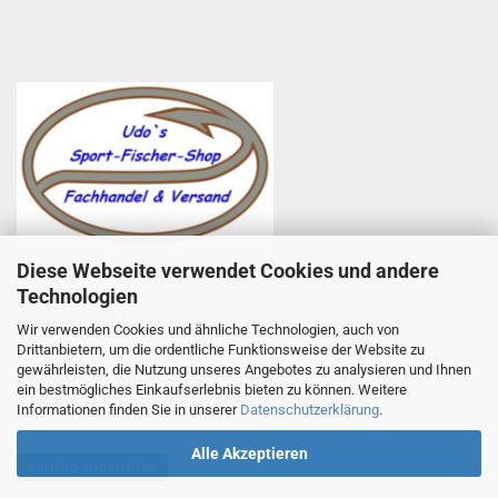
Diese Webseite verwendet Cookies und andere
Udo Totzauer
Technologien
Udo`s Sport-Fischer-Shop
Zum Helfenstein 11
Wir verwenden Cookies und ähnliche Technologien, auch von
97753 Karlstadt
Drittanbietern, um die ordentliche Funktionsweise der Website zu
Telefon +49 9353 985440
gewährleisten, die Nutzung unseres Angebotes zu analysieren und Ihnen
E-Mail
1
info@angelsport-direkt.de
ein bestmögliches Einkaufserlebnis bieten zu können. Weitere
Informationen finden Sie in unserer
Datenschutzerklärung
.
Alle Akzeptieren
Vertrag widerrufen