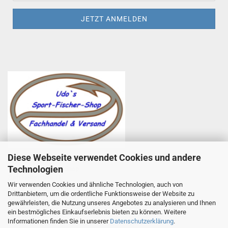
Diese Webseite verwendet Cookies und andere
Udo Totzauer
Technologien
Udo`s Sport-Fischer-Shop
Zum Helfenstein 11
Wir verwenden Cookies und ähnliche Technologien, auch von
97753 Karlstadt
Drittanbietern, um die ordentliche Funktionsweise der Website zu
Telefon +49 9353 985440
gewährleisten, die Nutzung unseres Angebotes zu analysieren und Ihnen
E-Mail
1
info@angelsport-direkt.de
ein bestmögliches Einkaufserlebnis bieten zu können. Weitere
Informationen finden Sie in unserer
Datenschutzerklärung
.