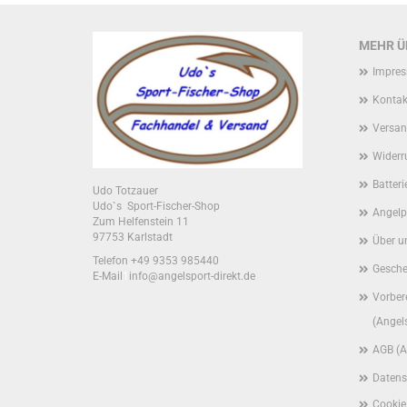
MEHR ÜB
Impre
Kontak
Versan
Widerr
Batter
Udo Totzauer
Udo`s Sport-Fischer-Shop
Angelp
Zum Helfenstein 11
97753 Karlstadt
Über u
Telefon +49 9353 985440
Gesche
E-Mail
1
info@angelsport-direkt.de
Vorber
(Angel
AGB (A
Datens
Cookie