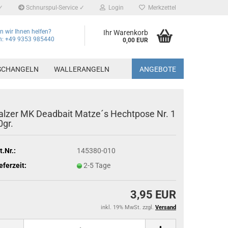
✓
Schnurspul-Service ✓
Login
Merkzettel
 wir Ihnen helfen?
Ihr Warenkorb
on: +49 9353 985440
0,00 EUR
SCHANGELN
WALLERANGELN
ANGEBOTE
alzer MK Deadbait Matze´s Hechtpose Nr. 1
0gr.
t.Nr.:
145380-010
eferzeit:
2-5 Tage
3,95 EUR
inkl. 19% MwSt. zzgl.
Versand