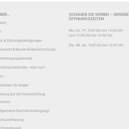
ER...
SCHAUEN SIE VORBEI – UNSERE
ÖFFNUNGSZEITEN
ssum
Mo., Do., Fr.: 9:00 Uhr bis 12:00 Uhr
t
und 13:00 Uhr bis 18:00 Uhr
d- & Zahlungsbedingungen
Die., Mi., Sa.: 9:00 Uhr bis 13:00 Uhr
ufsrecht & Muster-Widerrufsformular
ieentsorgungshinweis
rüfung bestanden - was nun?
ns
nkideen für Angler
eitung auf die Fischerprüfung
schein)
llgemeine Geschäftsbedingung)
chutzerklärung
 Einstellungen