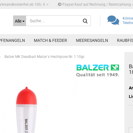
Versandkostenfrei ab 100,- € ✓
Paypal Kauf auf Rechnung / Ratenzahlung 
Suche...
Können
Alle
Telef
PFENANGELN
MATCH & FEEDER
MEERESANGELN
RAUBFI
»
Balzer MK Deadbait Matze´s Hechtpose Nr. 1 10gr.
B
1
Ar
Li