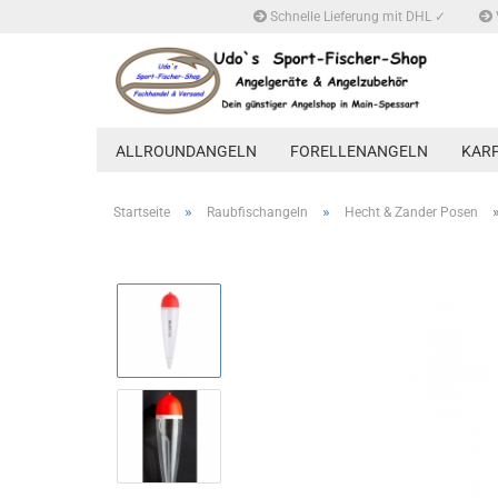
Schnelle Lieferung mit DHL ✓
ALLROUNDANGELN
FORELLENANGELN
KAR
»
»
Startseite
Raubfischangeln
Hecht & Zander Posen