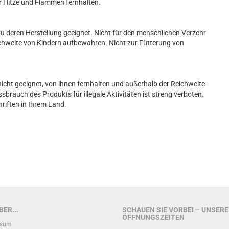
r Hitze und Flammen fernhalten.
u deren Herstellung geeignet. Nicht für den menschlichen Verzehr
ichweite von Kindern aufbewahren. Nicht zur Fütterung von
nicht geeignet, von ihnen fernhalten und außerhalb der Reichweite
brauch des Produkts für illegale Aktivitäten ist streng verboten.
hriften in Ihrem Land.
ER...
SCHAUEN SIE VORBEI – UNSERE
ÖFFNUNGSZEITEN
ssum