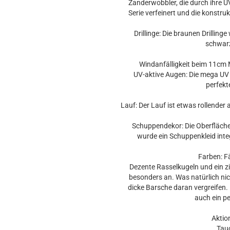
Zanderwobbler, die durch ihre UV
Serie verfeinert und die konstrukt
Drillinge: Die braunen Drillin
schwarze
Windanfälligkeit beim 11cm M
UV-aktive Augen: Die mega UV
perfekt
Lauf: Der Lauf ist etwas rollender
Schuppendekor: Die Oberfläche 
wurde ein Schuppenkleid integ
Farben: F
Dezente Rasselkugeln und ein z
besonders an. Was natürlich nic
dicke Barsche daran vergreifen.
auch ein p
Akti
Tauc