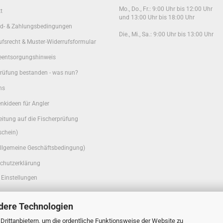
Mo., Do., Fr.: 9:00 Uhr bis 12:00 Uhr
t
und 13:00 Uhr bis 18:00 Uhr
d- & Zahlungsbedingungen
Die., Mi., Sa.: 9:00 Uhr bis 13:00 Uhr
ufsrecht & Muster-Widerrufsformular
ieentsorgungshinweis
rüfung bestanden - was nun?
ns
nkideen für Angler
eitung auf die Fischerprüfung
schein)
llgemeine Geschäftsbedingung)
chutzerklärung
 Einstellungen
dere Technologien
rittanbietern, um die ordentliche Funktionsweise der Website zu