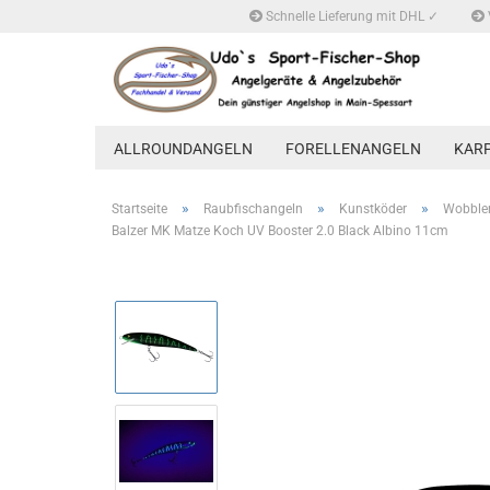
Schnelle Lieferung mit DHL ✓
ALLROUNDANGELN
FORELLENANGELN
KAR
»
»
»
Startseite
Raubfischangeln
Kunstköder
Wobble
Balzer MK Matze Koch UV Booster 2.0 Black Albino 11cm