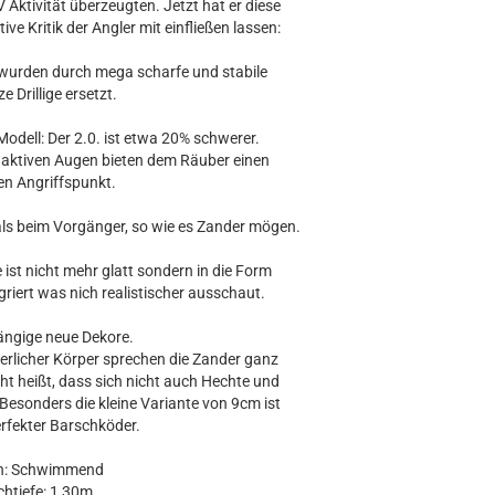
 Aktivität überzeugten. Jetzt hat er diese
ive Kritik der Angler mit einfließen lassen:
ge wurden durch mega scharfe und stabile
 Drillige ersetzt.
odell: Der 2.0. ist etwa 20% schwerer.
 aktiven Augen bieten dem Räuber einen
en Angriffspunkt.
 als beim Vorgänger, so wie es Zander mögen.
ist nicht mehr glatt sondern in die Form
riert was nich realistischer ausschaut.
ängige neue Dekore.
ierlicher Körper sprechen die Zander ganz
ht heißt, dass sich nicht auch Hechte und
 Besonders die kleine Variante von 9cm ist
erfekter Barschköder.
on: Schwimmend
htiefe: 1,30m