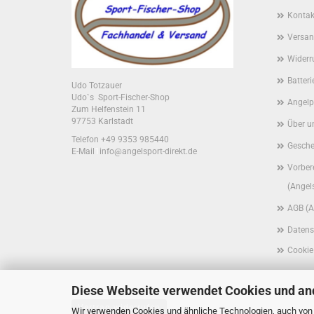
Kontak
Versan
Widerr
Batter
Udo Totzauer
Udo`s Sport-Fischer-Shop
Angelp
Zum Helfenstein 11
97753 Karlstadt
Über u
Telefon +49 9353 985440
Gesche
E-Mail
1
info@angelsport-direkt.de
Vorber
(Angel
AGB (A
Datens
Cookie
Diese Webseite verwendet Cookies und an
Vertrag widerrufen
Wir verwenden Cookies und ähnliche Technologien, auch von D