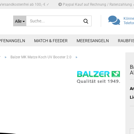
Versandkostenfrei ab 100,- € ✓
Paypal Kauf auf Rechnung / Ratenzahlung 
Suche...
Können
Alle
Telef
PFENANGELN
MATCH & FEEDER
MEERESANGELN
RAUBFI
»
»
r
Balzer MK Matze Koch UV Booster 2.0
B
A
Ar
Li