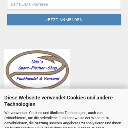
Diese Webseite verwendet Cookies und andere
Udo Totzauer
Technologien
Udo`s Sport-Fischer-Shop
Zum Helfenstein 11
Wir verwenden Cookies und ähnliche Technologien, auch von
97753 Karlstadt
Drittanbietern, um die ordentliche Funktionsweise der Website zu
Telefon +49 9353 985440
gewährleisten, die Nutzung unseres Angebotes zu analysieren und Ihnen
E-Mail
1
info@angelsport-direkt.de