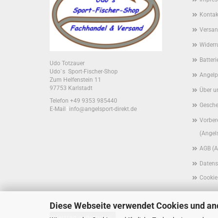
Kontak
Versan
Widerr
Batter
Udo Totzauer
Udo`s Sport-Fischer-Shop
Angelp
Zum Helfenstein 11
97753 Karlstadt
Über u
Telefon +49 9353 985440
Gesche
E-Mail
1
info@angelsport-direkt.de
Vorber
(Angel
AGB (A
Datens
Cookie
Diese Webseite verwendet Cookies und an
Vertrag widerrufen