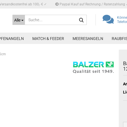
Versandkostenfrei ab 100,- € ✓
Paypal Kauf auf Rechnung / Ratenzahlung 
Suche...
Können
Alle
Telef
PFENANGELN
MATCH & FEEDER
MEERESANGELN
RAUBFI
,5cm
B
1
Ar
Li