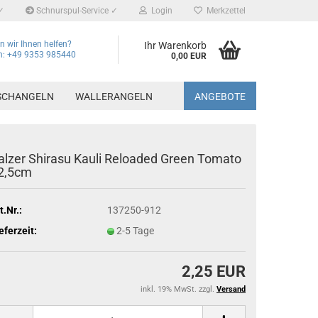
✓
Schnurspul-Service ✓
Login
Merkzettel
 wir Ihnen helfen?
Ihr Warenkorb
on: +49 9353 985440
0,00 EUR
SCHANGELN
WALLERANGELN
ANGEBOTE
alzer Shirasu Kauli Reloaded Green Tomato
2,5cm
t.Nr.:
137250-912
eferzeit:
2-5 Tage
2,25 EUR
inkl. 19% MwSt. zzgl.
Versand