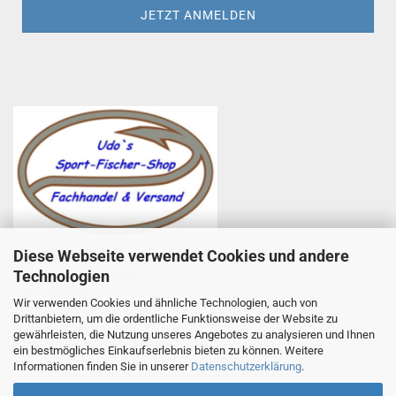
Diese Webseite verwendet Cookies und andere
Udo Totzauer
Technologien
Udo`s Sport-Fischer-Shop
Zum Helfenstein 11
Wir verwenden Cookies und ähnliche Technologien, auch von
97753 Karlstadt
Drittanbietern, um die ordentliche Funktionsweise der Website zu
Telefon +49 9353 985440
gewährleisten, die Nutzung unseres Angebotes zu analysieren und Ihnen
E-Mail
1
info@angelsport-direkt.de
ein bestmögliches Einkaufserlebnis bieten zu können. Weitere
Informationen finden Sie in unserer
Datenschutzerklärung
.