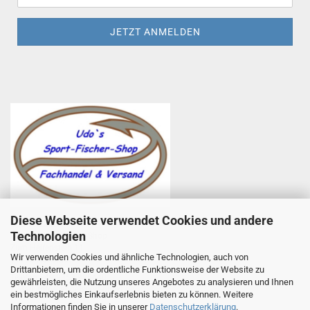
Diese Webseite verwendet Cookies und andere
Udo Totzauer
Technologien
Udo`s Sport-Fischer-Shop
Zum Helfenstein 11
Wir verwenden Cookies und ähnliche Technologien, auch von
97753 Karlstadt
Drittanbietern, um die ordentliche Funktionsweise der Website zu
Telefon +49 9353 985440
gewährleisten, die Nutzung unseres Angebotes zu analysieren und Ihnen
E-Mail
1
info@angelsport-direkt.de
ein bestmögliches Einkaufserlebnis bieten zu können. Weitere
Informationen finden Sie in unserer
Datenschutzerklärung
.