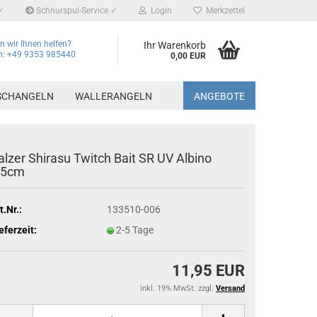
✓
Schnurspul-Service ✓
Login
Merkzettel
 wir Ihnen helfen?
Ihr Warenkorb
on: +49 9353 985440
0,00 EUR
SCHANGELN
WALLERANGELN
ANGEBOTE
alzer Shirasu Twitch Bait SR UV Albino
,5cm
t.Nr.:
133510-006
eferzeit:
2-5 Tage
11,95 EUR
inkl. 19% MwSt. zzgl.
Versand