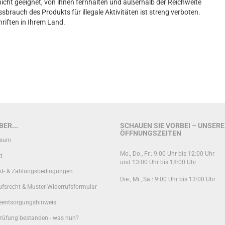
nicht geeignet, von ihnen fernhalten und außerhalb der Reichweite
brauch des Produkts für illegale Aktivitäten ist streng verboten.
hriften in Ihrem Land.
ER...
SCHAUEN SIE VORBEI – UNSERE
ÖFFNUNGSZEITEN
ssum
Mo., Do., Fr.: 9:00 Uhr bis 12:00 Uhr
t
und 13:00 Uhr bis 18:00 Uhr
d- & Zahlungsbedingungen
Die., Mi., Sa.: 9:00 Uhr bis 13:00 Uhr
ufsrecht & Muster-Widerrufsformular
ieentsorgungshinweis
rüfung bestanden - was nun?