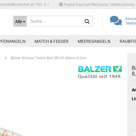
Versandkostenfrei ab 100,- € ✓
Paypal Kauf auf Rechnung / Ratenzahlung 
Suche...
Können
Alle
Telef
PFENANGELN
MATCH & FEEDER
MEERESANGELN
RAUBFI
»
r
Balzer Shirasu Twitch Bait SR UV Albino 8,5cm
B
8
Ar
Li