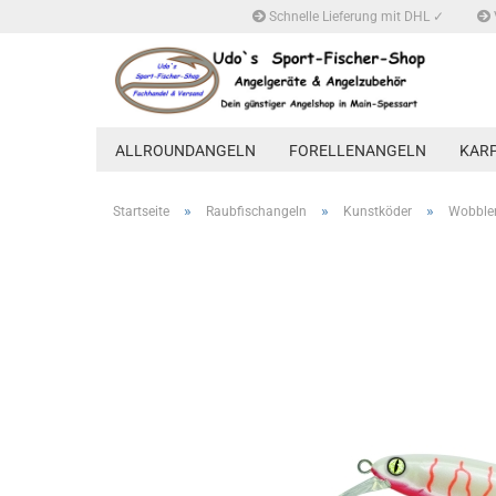
Schnelle Lieferung mit DHL ✓
ALLROUNDANGELN
FORELLENANGELN
KAR
»
»
»
Startseite
Raubfischangeln
Kunstköder
Wobble