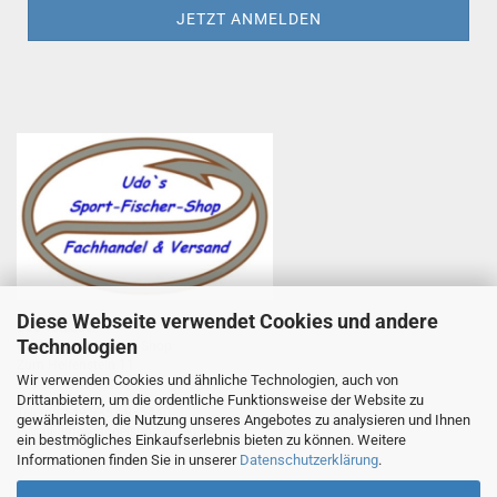
Diese Webseite verwendet Cookies und andere
Udo Totzauer
Technologien
Udo`s Sport-Fischer-Shop
Zum Helfenstein 11
Wir verwenden Cookies und ähnliche Technologien, auch von
97753 Karlstadt
Drittanbietern, um die ordentliche Funktionsweise der Website zu
Telefon +49 9353 985440
gewährleisten, die Nutzung unseres Angebotes zu analysieren und Ihnen
E-Mail
1
info@angelsport-direkt.de
ein bestmögliches Einkaufserlebnis bieten zu können. Weitere
Informationen finden Sie in unserer
Datenschutzerklärung
.