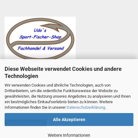
Diese Webseite verwendet Cookies und andere
Udo Totzauer
Technologien
Udo`s Sport-Fischer-Shop
Zum Helfenstein 11
Wir verwenden Cookies und ähnliche Technologien, auch von
97753 Karlstadt
Drittanbietern, um die ordentliche Funktionsweise der Website zu
Telefon +49 9353 985440
gewährleisten, die Nutzung unseres Angebotes zu analysieren und Ihnen
E-Mail
1
info@angelsport-direkt.de
ein bestmögliches Einkaufserlebnis bieten zu können. Weitere
Informationen finden Sie in unserer
Datenschutzerklärung
.
Alle Akzeptieren
Vertrag widerrufen
Weitere Informationen