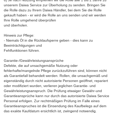
6) Je nach Nutzung empfehlen wir die Rolle alle 1 bis 2 Jahre zu
unserem Daiwa Service zur Überholung zu senden. Bringen Sie
die Rolle dazu zu Ihrem Daiwa Händler, bei dem Sie die Rolle
gekauft haben - er wird die Rolle an uns senden und wir werden
Ihre Rolle umgehend überprüfen
und überholen.
Hinweis zur Pflege:
- Niemals Öl in die Rücklaufsperre geben - dies kann zu
Beeinträchtigungen und
Fehlfunktionen führen.
Garantie-/Gewährleistungsansprüche
Defekte, die auf unsachgemäße Nutzung oder
fehlerhafte/mangelnde Pflege zurückzuführen sind, können nicht
als Garantiefall behandelt werden. Rollen, die unsachgemäß und
eigenständig durch nicht autorisierte Personen geöffnet, repariert
oder modifiziert wurden, verlieren jeglichen Garantie- und
Gewährleistungsanspruch. Die Prüfung etwaiger Gewähr-und
Garantieansprüche kann nur durch das autorisierte Daiwa Service
Personal erfolgen. Zur rechtmäßigen Prüfung im Falle eines
Garantieanspruches ist die Einsendung des Kaufbelegs auf dem
das exakte Kaufdatum ersichtlich ist, zwingend notwendig.