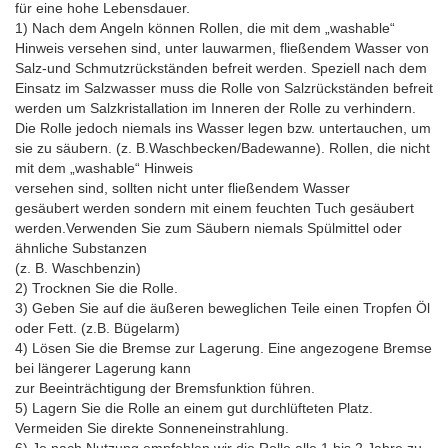
für eine hohe Lebensdauer.
1) Nach dem Angeln können Rollen, die mit dem „washable“
Hinweis versehen sind, unter lauwarmen, fließendem Wasser von
Salz-und Schmutzrückständen befreit werden. Speziell nach dem
Einsatz im Salzwasser muss die Rolle von Salzrückständen befreit
werden um Salzkristallation im Inneren der Rolle zu verhindern.
Die Rolle jedoch niemals ins Wasser legen bzw. untertauchen, um
sie zu säubern. (z. B.Waschbecken/Badewanne). Rollen, die nicht
mit dem „washable“ Hinweis
versehen sind, sollten nicht unter fließendem Wasser
gesäubert werden sondern mit einem feuchten Tuch gesäubert
werden.Verwenden Sie zum Säubern niemals Spülmittel oder
ähnliche Substanzen
(z. B. Waschbenzin)
2) Trocknen Sie die Rolle.
3) Geben Sie auf die äußeren beweglichen Teile einen Tropfen Öl
oder Fett. (z.B. Bügelarm)
4) Lösen Sie die Bremse zur Lagerung. Eine angezogene Bremse
bei längerer Lagerung kann
zur Beeinträchtigung der Bremsfunktion führen.
5) Lagern Sie die Rolle an einem gut durchlüfteten Platz.
Vermeiden Sie direkte Sonneneinstrahlung.