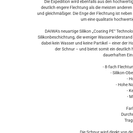
Die Expedition wird ebenfalls aus den hochwertig
deutlich engere Flechtung als die meisten andere
und gleichmäßiger. Die Enge der Flechtung ist neben 
um eine qualitativ hochwert
DAIWA‘s neuartige Silikon „Coating PE“ Technolo
Silikonbeschichtung, die weniger Wasserwiderstand b
dabei kein Wasser und keine Partikel – einer de
der Schnur – und bietet somit ein deutlic
dauerhaften Eins
- 8-fach Flechtu
- Silikon-O
- H
- Hohe Na
- K
- M
Far
Durch
Trag
Die Schnur wird direkt von 