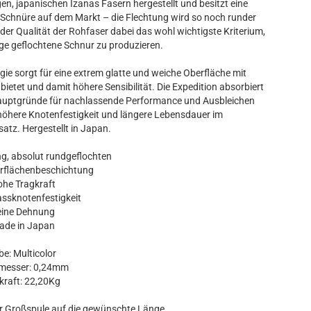
en, japanischen Izanas Fasern hergestellt und besitzt eine
n Schnüre auf dem Markt – die Flechtung wird so noch runder
der Qualität der Rohfaser dabei das wohl wichtigste Kriterium,
ige geflochtene Schnur zu produzieren.
gie sorgt für eine extrem glatte und weiche Oberfläche mit
ietet und damit höhere Sensibilität. Die Expedition absorbiert
r Hauptgründe für nachlassende Performance und Ausbleichen
h höhere Knotenfestigkeit und längere Lebensdauer im
atz. Hergestellt in Japan.
ng, absolut rundgeflochten
berflächenbeschichtung
ohe Tragkraft
ssknotenfestigkeit
eine Dehnung
ade in Japan
be: Multicolor
messer: 0,24mm
kraft: 22,20Kg
der Großspule auf die gewünschte Länge