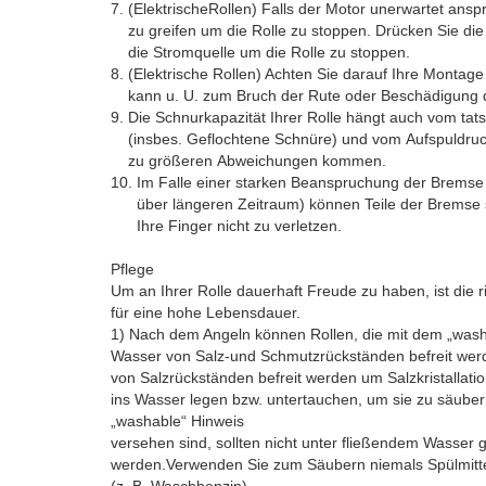
7. (ElektrischeRollen) Falls der Motor unerwartet ansp
zu greifen um die Rolle zu stoppen. Drücken Sie die
die Stromquelle um die Rolle zu stoppen.
8. (Elektrische Rollen) Achten Sie darauf Ihre Montage 
kann u. U. zum Bruch der Rute oder Beschädigung de
9. Die Schnurkapazität Ihrer Rolle hängt auch vom ta
(insbes. Geflochtene Schnüre) und vom Aufspuldruck
zu größeren Abweichungen kommen.
10. Im Falle einer starken Beanspruchung der Bremse
über längeren Zeitraum) können Teile der Bremse s
Ihre Finger nicht zu verletzen.
Pflege
Um an Ihrer Rolle dauerhaft Freude zu haben, ist die r
für eine hohe Lebensdauer.
1) Nach dem Angeln können Rollen, die mit dem „wash
Wasser von Salz-und Schmutzrückständen befreit wer
von Salzrückständen befreit werden um Salzkristallati
ins Wasser legen bzw. untertauchen, um sie zu säuber
„washable“ Hinweis
versehen sind, sollten nicht unter fließendem Wasser
werden.Verwenden Sie zum Säubern niemals Spülmitt