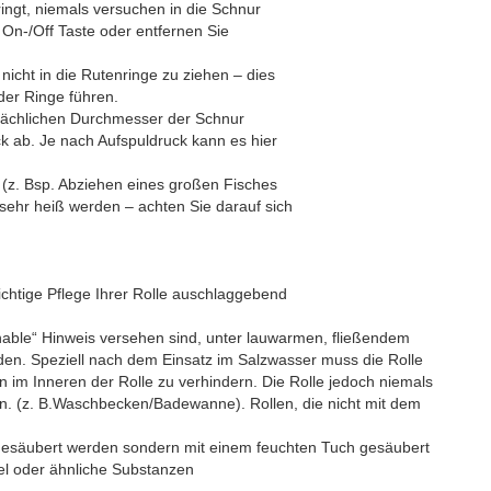
ringt, niemals versuchen in die Schnur
 On-/Off Taste oder entfernen Sie
nicht in die Rutenringe zu ziehen – dies
r Ringe führen.
tsächlichen Durchmesser der Schnur
 ab. Je nach Aufspuldruck kann es hier
 (z. Bsp. Abziehen eines großen Fisches
ehr heiß werden – achten Sie darauf sich
ichtige Pflege Ihrer Rolle auschlaggebend
able“ Hinweis versehen sind, unter lauwarmen, fließendem
den. Speziell nach dem Einsatz im Salzwasser muss die Rolle
on im Inneren der Rolle zu verhindern. Die Rolle jedoch niemals
n. (z. B.Waschbecken/Badewanne). Rollen, die nicht mit dem
 gesäubert werden sondern mit einem feuchten Tuch gesäubert
el oder ähnliche Substanzen