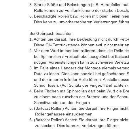
5. Starke Stöße und Belastungen {z.B. Herabfallen au
Rolle können zu Fehlfunktioneno der starken Beschä
6. Beschädigte Rollen bzw. Rollen mit losen Teilen n
Dies kann zu unvorhersehbaren Verletzungen führe
Bei Gebrauch beachten:
1. Achten Sie darauf, Ihre Bekleidung nicht durch Fett
Diese ÖI-/Fettrückstände können evtl. nicht mehr en
2. Vor dem Wurf immer kontrollieren, dass die Rolle richt
bei Spinnrollen / Freilaufhebel ausgelöst bei Baitcast-
nötigen Voreinstellungen kann zu schweren Verletzu
3. Im Falle eines Hängers der Montage niemals versuc
Rute zu lösen. Dies kann speziell bei geflochtenen 
und der innerenTeileder Rolle führen. Anstelle desse
Schnur lösen. {Auf Schutz der Finger/Hand achten 
4. Beim Fischen mit Spinnrollen darf beim Wurf die Brem
zu einem nach-rutschen der Bremse und der Schnur 
Schnittwunden an den Fingern.
5. (Baitcast Rollen) Achten Sie darauf Ihre Finger nic
Rollengehäusee einzuklemmen.
6. (Baitcast Rollen) Achten Sie darauf Ihre Finger ni
zu stecken. Dies kann zu Verletzungen führen.