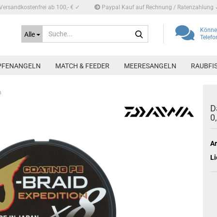
Versandkostenfrei ab 100,- € ✓
Paypal Kauf auf Rechnung / Ratenzahlung 
Suche...
Können
Alle
Telef
PFENANGELN
MATCH & FEEDER
MEERESANGELN
RAUBFI
m
D
0
Ar
Li