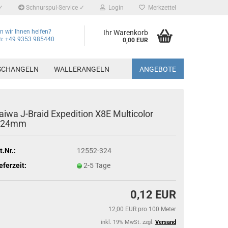
✓
Schnurspul-Service ✓
Login
Merkzettel
 wir Ihnen helfen?
Ihr Warenkorb
on: +49 9353 985440
0,00 EUR
SCHANGELN
WALLERANGELN
ANGEBOTE
aiwa J-Braid Expedition X8E Multicolor
,24mm
t.Nr.:
12552-324
eferzeit:
2-5 Tage
0,12 EUR
12,00 EUR pro 100 Meter
inkl. 19% MwSt. zzgl.
Versand