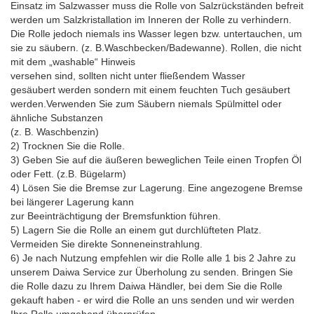
Einsatz im Salzwasser muss die Rolle von Salzrückständen befreit
werden um Salzkristallation im Inneren der Rolle zu verhindern.
Die Rolle jedoch niemals ins Wasser legen bzw. untertauchen, um
sie zu säubern. (z. B.Waschbecken/Badewanne). Rollen, die nicht
mit dem „washable“ Hinweis
versehen sind, sollten nicht unter fließendem Wasser
gesäubert werden sondern mit einem feuchten Tuch gesäubert
werden.Verwenden Sie zum Säubern niemals Spülmittel oder
ähnliche Substanzen
(z. B. Waschbenzin)
2) Trocknen Sie die Rolle.
3) Geben Sie auf die äußeren beweglichen Teile einen Tropfen Öl
oder Fett. (z.B. Bügelarm)
4) Lösen Sie die Bremse zur Lagerung. Eine angezogene Bremse
bei längerer Lagerung kann
zur Beeinträchtigung der Bremsfunktion führen.
5) Lagern Sie die Rolle an einem gut durchlüfteten Platz.
Vermeiden Sie direkte Sonneneinstrahlung.
6) Je nach Nutzung empfehlen wir die Rolle alle 1 bis 2 Jahre zu
unserem Daiwa Service zur Überholung zu senden. Bringen Sie
die Rolle dazu zu Ihrem Daiwa Händler, bei dem Sie die Rolle
gekauft haben - er wird die Rolle an uns senden und wir werden