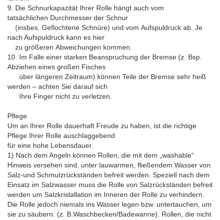
9. Die Schnurkapazität Ihrer Rolle hängt auch vom
tatsächlichen Durchmesser der Schnur
(insbes. Geflochtene Schnüre) und vom Aufspuldruck ab. Je
nach Aufspuldruck kann es hier
zu größeren Abweichungen kommen.
10. Im Falle einer starken Beanspruchung der Bremse (z. Bsp.
Abziehen eines großen Fisches
über längeren Zeitraum) können Teile der Bremse sehr heiß
werden – achten Sie darauf sich
Ihre Finger nicht zu verletzen.
Pflege
Um an Ihrer Rolle dauerhaft Freude zu haben, ist die richtige
Pflege Ihrer Rolle auschlaggebend
für eine hohe Lebensdauer.
1) Nach dem Angeln können Rollen, die mit dem „washable“
Hinweis versehen sind, unter lauwarmen, fließendem Wasser von
Salz-und Schmutzrückständen befreit werden. Speziell nach dem
Einsatz im Salzwasser muss die Rolle von Salzrückständen befreit
werden um Salzkristallation im Inneren der Rolle zu verhindern.
Die Rolle jedoch niemals ins Wasser legen bzw. untertauchen, um
sie zu säubern. (z. B.Waschbecken/Badewanne). Rollen, die nicht