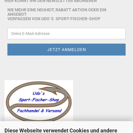
HIER KÖNNT IHR DEN NEWSLETTER ABONIEREN
NIE MEHR EINE NEUHEIT, RABATT AKTION ODER EIN
ANGEBOT
VERPASSEN VON UDO`S SPORT-FISCHER-SHOP
Diese Webseite verwendet Cookies und andere
Udo Totzauer