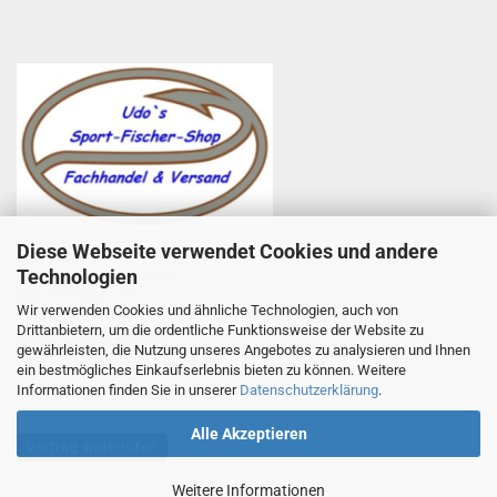
Diese Webseite verwendet Cookies und andere
Udo Totzauer
Technologien
Udo`s Sport-Fischer-Shop
Zum Helfenstein 11
Wir verwenden Cookies und ähnliche Technologien, auch von
97753 Karlstadt
Drittanbietern, um die ordentliche Funktionsweise der Website zu
Telefon +49 9353 985440
gewährleisten, die Nutzung unseres Angebotes zu analysieren und Ihnen
E-Mail
1
info@angelsport-direkt.de
ein bestmögliches Einkaufserlebnis bieten zu können. Weitere
Informationen finden Sie in unserer
Datenschutzerklärung
.
Alle Akzeptieren
Vertrag widerrufen
Weitere Informationen