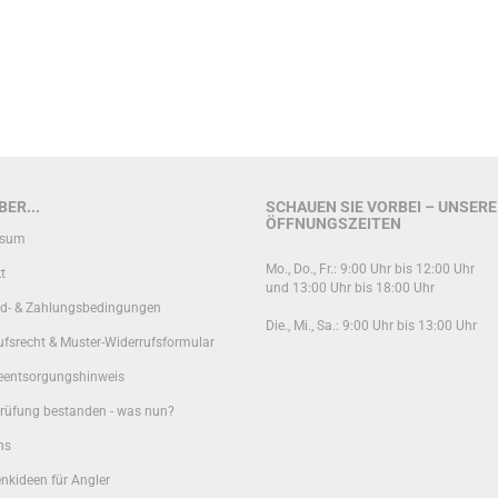
ER...
SCHAUEN SIE VORBEI – UNSERE
ÖFFNUNGSZEITEN
ssum
Mo., Do., Fr.: 9:00 Uhr bis 12:00 Uhr
t
und 13:00 Uhr bis 18:00 Uhr
d- & Zahlungsbedingungen
Die., Mi., Sa.: 9:00 Uhr bis 13:00 Uhr
ufsrecht & Muster-Widerrufsformular
ieentsorgungshinweis
rüfung bestanden - was nun?
ns
nkideen für Angler