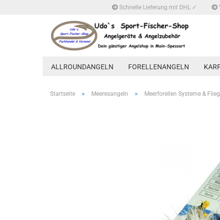
Schnelle Lieferung mit DHL ✓
ALLROUNDANGELN
FORELLENANGELN
KAR
»
»
Startseite
Meeresangeln
Meerforellen Systeme & Flie