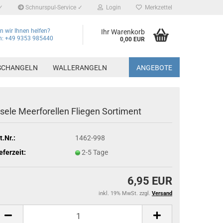
✓
Schnurspul-Service ✓
Login
Merkzettel
 wir Ihnen helfen?
Ihr Warenkorb
on: +49 9353 985440
0,00 EUR
SCHANGELN
WALLERANGELN
ANGEBOTE
isele Meerforellen Fliegen Sortiment
t.Nr.:
1462-998
eferzeit:
2-5 Tage
6,95 EUR
inkl. 19% MwSt. zzgl.
Versand