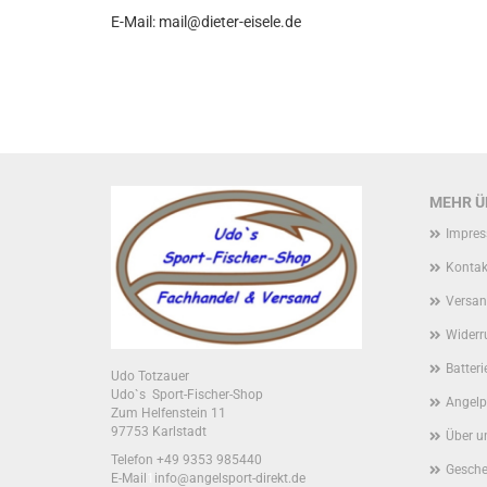
E-Mail: mail@dieter-eisele.de
MEHR ÜB
Impre
Kontak
Versan
Widerr
Batter
Udo Totzauer
Udo`s Sport-Fischer-Shop
Angelp
Zum Helfenstein 11
97753 Karlstadt
Über u
Telefon +49 9353 985440
Gesche
E-Mail
1
info@angelsport-direkt.de