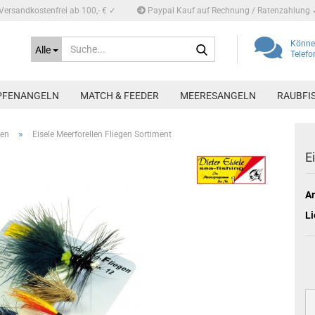
Versandkostenfrei ab 100,- € ✓
Paypal Kauf auf Rechnung / Ratenzahlung 
Suche...
Können
Alle
Telef
PFENANGELN
MATCH & FEEDER
MEERESANGELN
RAUBFI
»
gen
Eisele Meerforellen Fliegen Sortiment
E
Ar
Li