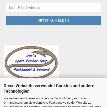
Diese Webseite verwendet Cookies und andere
Udo Totzauer
Technologien
Udo`s Sport-Fischer-Shop
Zum Helfenstein 11
Wir verwenden Cookies und ähnliche Technologien, auch von
97753 Karlstadt
Drittanbietern, um die ordentliche Funktionsweise der Website zu
Telefon +49 9353 985440
gewährleisten, die Nutzung unseres Angebotes zu analysieren und Ihnen