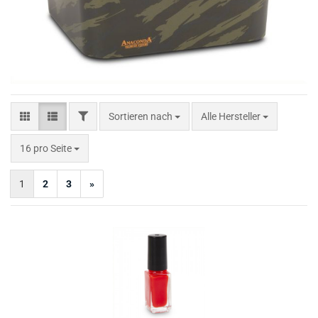
FILTER
Sortieren nach
Sortieren nach
Alle Hersteller
pro Seite
16 pro Seite
1
2
3
»