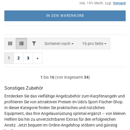
inkl. 19% MwSt. zzgl.
Versand
IN DEN WARENKORB
FILTER
Sortieren nach
pro Seite
Sortieren nach
16 pro Seite
1
2
3
»
1
bis
16
(von insgesamt
34
)
Sonstiges Zubehör
Entdecken Sie das vielfältige Angelzubehör zum Karpfenangeln und
profitieren Sie von attraktiven Preisen im Udo’s Sport-Fischer-Shop.
In dieser Kategorie finden Sie praktisches und nützliches
Equipment, das Ihre Angelausrüstung optimal ergänzt – von kleinen
Helfern bis hin zu unverzichtbaren Extras für den erfolgreichen
Ansitz. Jetzt bequem im Online-Angelshop stöbern und günstig