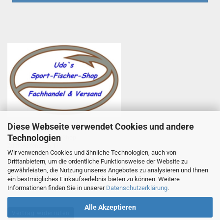
Diese Webseite verwendet Cookies und andere
Udo Totzauer
Technologien
Udo`s Sport-Fischer-Shop
Zum Helfenstein 11
Wir verwenden Cookies und ähnliche Technologien, auch von
97753 Karlstadt
Drittanbietern, um die ordentliche Funktionsweise der Website zu
Telefon +49 9353 985440
gewährleisten, die Nutzung unseres Angebotes zu analysieren und Ihnen
E-Mail
1
info@angelsport-direkt.de
ein bestmögliches Einkaufserlebnis bieten zu können. Weitere
Informationen finden Sie in unserer
Datenschutzerklärung
.
Alle Akzeptieren
Vertrag widerrufen