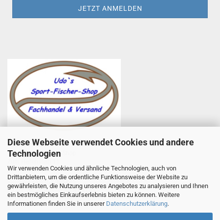
Diese Webseite verwendet Cookies und andere
Udo Totzauer
Technologien
Udo`s Sport-Fischer-Shop
Zum Helfenstein 11
Wir verwenden Cookies und ähnliche Technologien, auch von
97753 Karlstadt
Drittanbietern, um die ordentliche Funktionsweise der Website zu
Telefon +49 9353 985440
gewährleisten, die Nutzung unseres Angebotes zu analysieren und Ihnen
E-Mail
1
info@angelsport-direkt.de
ein bestmögliches Einkaufserlebnis bieten zu können. Weitere
Informationen finden Sie in unserer
Datenschutzerklärung
.