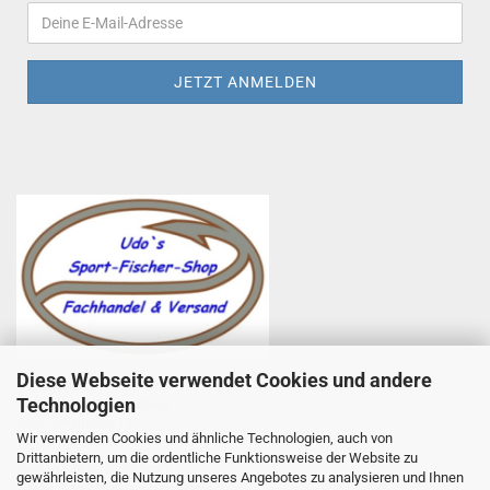
Diese Webseite verwendet Cookies und andere
Udo Totzauer
Technologien
Udo`s Sport-Fischer-Shop
Zum Helfenstein 11
Wir verwenden Cookies und ähnliche Technologien, auch von
97753 Karlstadt
Drittanbietern, um die ordentliche Funktionsweise der Website zu
Telefon +49 9353 985440
gewährleisten, die Nutzung unseres Angebotes zu analysieren und Ihnen
E-Mail
1
info@angelsport-direkt.de