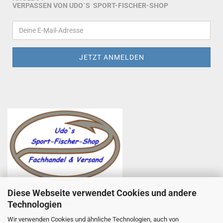
VERPASSEN VON UDO`S SPORT-FISCHER-SHOP
Diese Webseite verwendet Cookies und andere
Udo Totzauer
Technologien
Udo`s Sport-Fischer-Shop
Zum Helfenstein 11
Wir verwenden Cookies und ähnliche Technologien, auch von
97753 Karlstadt