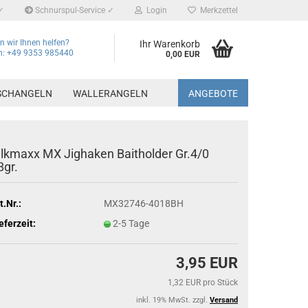
✓
Schnurspul-Service ✓
Login
Merkzettel
 wir Ihnen helfen?
Ihr Warenkorb
on: +49 9353 985440
0,00 EUR
SCHANGELN
WALLERANGELN
ANGEBOTE
ilkmaxx MX Jighaken Baitholder Gr.4/0
8gr.
t.Nr.:
MX32746-4018BH
eferzeit:
2-5 Tage
3,95 EUR
1,32 EUR pro Stück
inkl. 19% MwSt. zzgl.
Versand