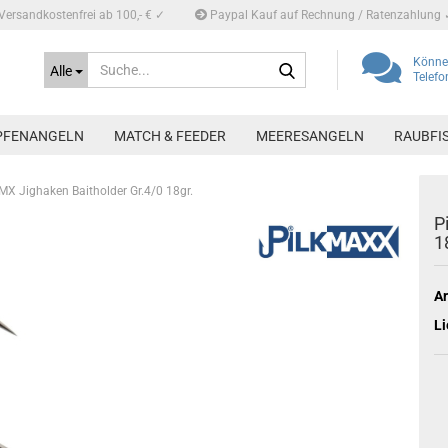
Versandkostenfrei ab 100,- € ✓
Paypal Kauf auf Rechnung / Ratenzahlung 
Suche...
Können
Alle
Telef
PFENANGELN
MATCH & FEEDER
MEERESANGELN
RAUBFI
MX Jighaken Baitholder Gr.4/0 18gr.
P
1
Ar
Li