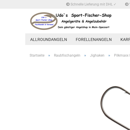
Schnelle Lieferung mit DHL ✓
ALLROUNDANGELN
FORELLENANGELN
KAR
»
»
»
Startseite
Raubfischangeln
Jighaken
Pilkmaxx 