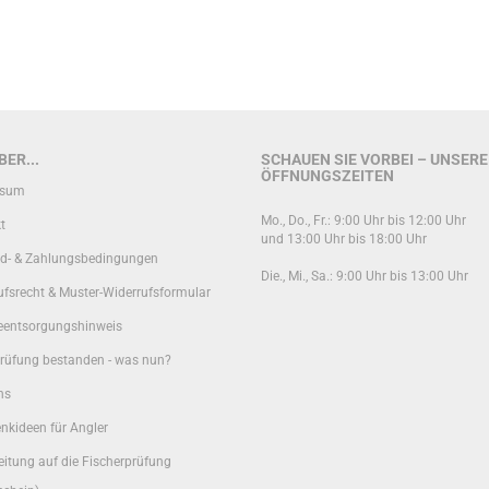
ER...
SCHAUEN SIE VORBEI – UNSERE
ÖFFNUNGSZEITEN
ssum
Mo., Do., Fr.: 9:00 Uhr bis 12:00 Uhr
t
und 13:00 Uhr bis 18:00 Uhr
d- & Zahlungsbedingungen
Die., Mi., Sa.: 9:00 Uhr bis 13:00 Uhr
ufsrecht & Muster-Widerrufsformular
ieentsorgungshinweis
rüfung bestanden - was nun?
ns
nkideen für Angler
eitung auf die Fischerprüfung