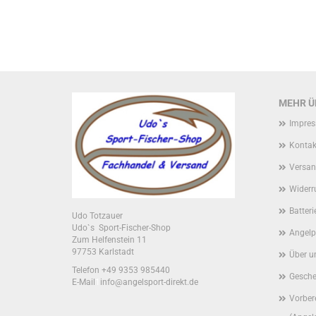
MEHR ÜB
Impre
Kontak
Versan
Widerr
Batter
Udo Totzauer
Udo`s Sport-Fischer-Shop
Angelp
Zum Helfenstein 11
97753 Karlstadt
Über u
Telefon +49 9353 985440
Gesche
E-Mail
1
info@angelsport-direkt.de
Vorber