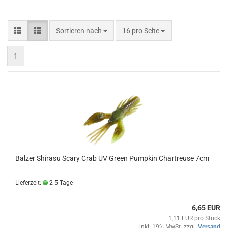
Sortieren nach
pro Seite
Sortieren nach
16 pro Seite
1
Balzer Shirasu Scary Crab UV Green Pumpkin Chartreuse 7cm
Lieferzeit:
2-5 Tage
6,65 EUR
1,11 EUR pro Stück
inkl. 19% MwSt. zzgl.
Versand