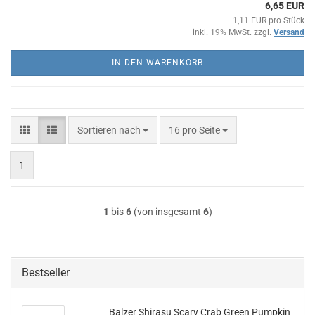
6,65 EUR
1,11 EUR pro Stück
inkl. 19% MwSt. zzgl.
Versand
IN DEN WARENKORB
Sortieren nach
pro Seite
Sortieren nach
16 pro Seite
1
1
bis
6
(von insgesamt
6
)
Bestseller
Balzer Shirasu Scary Crab Green Pumpkin