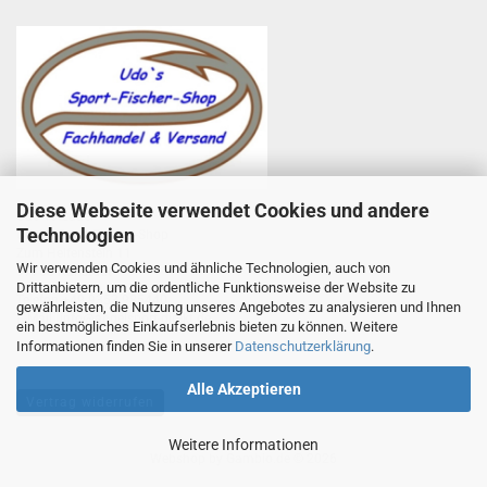
Diese Webseite verwendet Cookies und andere
Udo Totzauer
Technologien
Udo`s Sport-Fischer-Shop
Zum Helfenstein 11
Wir verwenden Cookies und ähnliche Technologien, auch von
97753 Karlstadt
Drittanbietern, um die ordentliche Funktionsweise der Website zu
Telefon +49 9353 985440
gewährleisten, die Nutzung unseres Angebotes zu analysieren und Ihnen
E-Mail
1
info@angelsport-direkt.de
ein bestmögliches Einkaufserlebnis bieten zu können. Weitere
Informationen finden Sie in unserer
Datenschutzerklärung
.
Alle Akzeptieren
Vertrag widerrufen
Weitere Informationen
Webshop
by Gambio.de © 2026