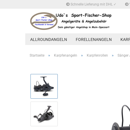
Schnelle Lieferung mit DHL ✓
ALLROUNDANGELN
FORELLENANGELN
KAR
»
»
»
Startseite
Karpfenangeln
Karpfenrollen
Sänger