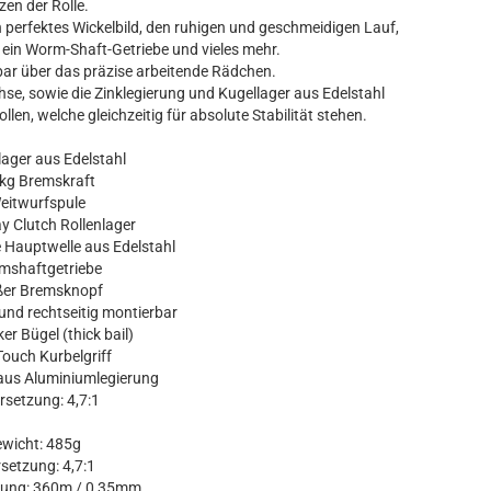
zen der Rolle.
perfektes Wickelbild, den ruhigen und geschmeidigen Lauf,
, ein Worm-Shaft-Getriebe und vieles mehr.
ellbar über das präzise arbeitende Rädchen.
chse, sowie die Zinklegierung und Kugellager aus Edelstahl
len, welche gleichzeitig für absolute Stabilität stehen.
lager aus Edelstahl
 kg Bremskraft
eitwurfspule
y Clutch Rollenlager
e Hauptwelle aus Edelstahl
mshaftgetriebe
ßer Bremsknopf
s und rechtseitig montierbar
ker Bügel (thick bail)
Touch Kurbelgriff
aus Aluminiumlegierung
rsetzung: 4,7:1
wicht: 485g
setzung: 4,7:1
sung: 360m / 0,35mm