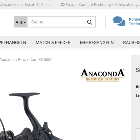
Versandkostenfrei ab 100,- € ✓
Paypal Kauf auf Rechnung / Ratenzahlung 
Suche...
Können
Alle
Telef
PFENANGELN
MATCH & FEEDER
MEERESANGELN
RAUBFI
 Anaconda Power Carp RS-6000
S
Ar
Li