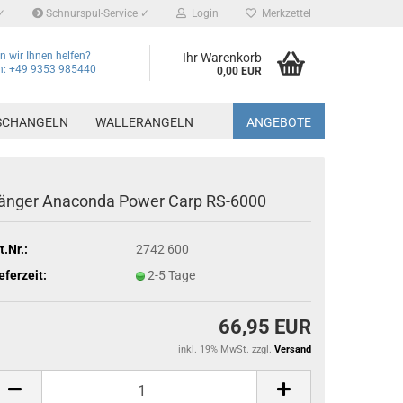
✓
Schnurspul-Service ✓
Login
Merkzettel
 wir Ihnen helfen?
Ihr Warenkorb
on: +49 9353 985440
0,00 EUR
SCHANGELN
WALLERANGELN
ANGEBOTE
änger Anaconda Power Carp RS-6000
t.Nr.:
2742 600
eferzeit:
2-5 Tage
66,95 EUR
inkl. 19% MwSt. zzgl.
Versand