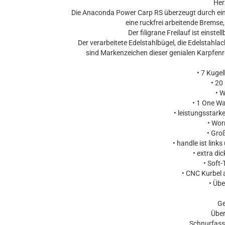
Her
Die Anaconda Power Carp RS überzeugt durch ein 
eine ruckfrei arbeitende Bremse
Der filigrane Freilauf ist einst
Der verarbeitete Edelstahlbügel, die Edelstahla
sind Markenzeichen dieser genialen Karpfenrol
• 7 Kugel
• 20
• W
• 1 One Wa
• leistungsstark
• Wor
• Gro
• handle ist link
• extra dic
• Soft-
• CNC Kurbel 
• Übe
Ge
Über
Schnurfas