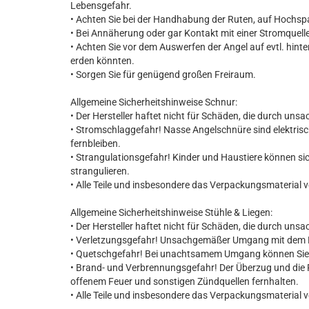
Lebensgefahr.
• Achten Sie bei der Handhabung der Ruten, auf Hochs
• Bei Annäherung oder gar Kontakt mit einer Stromquelle
• Achten Sie vor dem Auswerfen der Angel auf evtl. hinte
erden könnten.
• Sorgen Sie für genügend großen Freiraum.
Allgemeine Sicherheitshinweise Schnur:
• Der Hersteller haftet nicht für Schäden, die durch u
• Stromschlaggefahr! Nasse Angelschnüre sind elektrisch
fernbleiben.
• Strangulationsgefahr! Kinder und Haustiere können si
strangulieren.
• Alle Teile und insbesondere das Verpackungsmaterial 
Allgemeine Sicherheitshinweise Stühle & Liegen:
• Der Hersteller haftet nicht für Schäden, die durch u
• Verletzungsgefahr! Unsachgemäßer Umgang mit dem P
• Quetschgefahr! Bei unachtsamem Umgang können Sie s
• Brand- und Verbrennungsgefahr! Der Überzug und die 
offenem Feuer und sonstigen Zündquellen fernhalten.
• Alle Teile und insbesondere das Verpackungsmaterial 