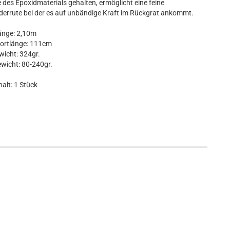
be des Epoxidmaterials gehalten, ermöglicht eine feine
errute bei der es auf unbändige Kraft im Rückgrat ankommt.
änge: 2,10m
ortlänge: 111cm
icht: 324gr.
wicht: 80-240gr.
halt: 1 Stück