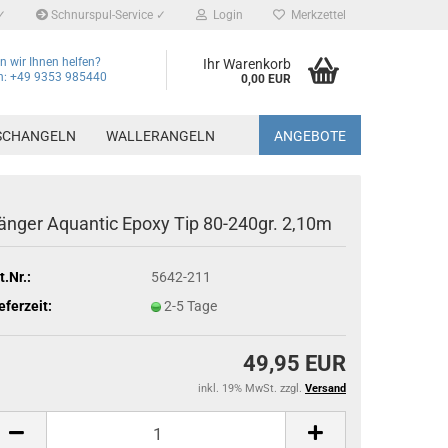
✓
Schnurspul-Service ✓
Login
Merkzettel
 wir Ihnen helfen?
Ihr Warenkorb
on: +49 9353 985440
0,00 EUR
SCHANGELN
WALLERANGELN
ANGEBOTE
änger Aquantic Epoxy Tip 80-240gr. 2,10m
t.Nr.:
5642-211
eferzeit:
2-5 Tage
49,95 EUR
inkl. 19% MwSt. zzgl.
Versand