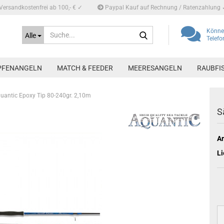
Versandkostenfrei ab 100,- € ✓
Paypal Kauf auf Rechnung / Ratenzahlung 
Suche...
Können
Alle
Telef
PFENANGELN
MATCH & FEEDER
MEERESANGELN
RAUBFI
uantic Epoxy Tip 80-240gr. 2,10m
S
Ar
Li