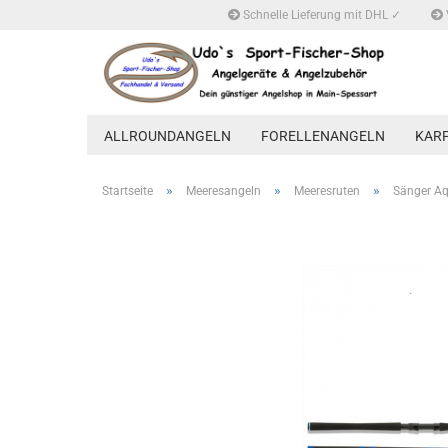
Schnelle Lieferung mit DHL ✓
ALLROUNDANGELN
FORELLENANGELN
KAR
»
»
»
Startseite
Meeresangeln
Meeresruten
Sänger Aq