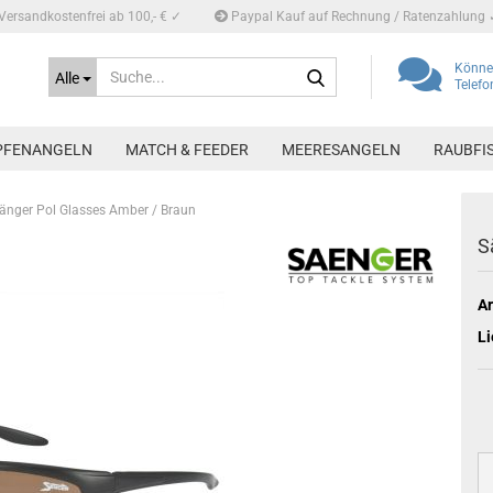
Versandkostenfrei ab 100,- € ✓
Paypal Kauf auf Rechnung / Ratenzahlung 
Suche...
Können
Alle
Telef
PFENANGELN
MATCH & FEEDER
MEERESANGELN
RAUBFI
änger Pol Glasses Amber / Braun
S
Ar
Li