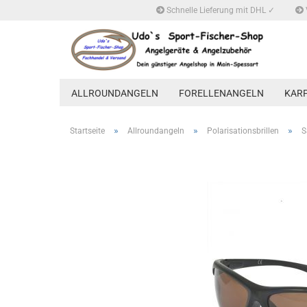
Schnelle Lieferung mit DHL ✓
ALLROUNDANGELN
FORELLENANGELN
KAR
»
»
»
Startseite
Allroundangeln
Polarisationsbrillen
S