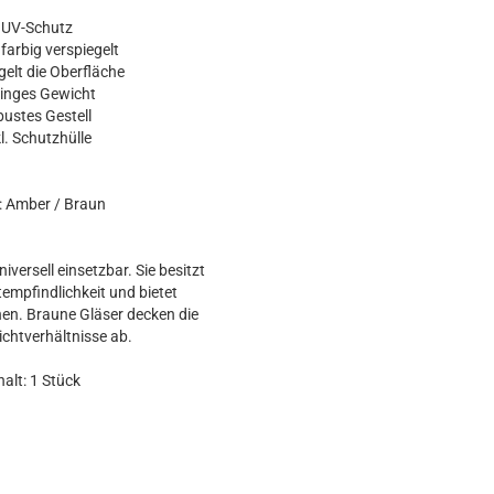
 UV-Schutz
 farbig verspiegelt
gelt die Oberfläche
ringes Gewicht
bustes Gestell
kl. Schutzhülle
: Amber / Braun
niversell einsetzbar. Sie besitzt
tempfindlichkeit und bietet
hen. Braune Gläser decken die
ichtverhältnisse ab.
halt: 1 Stück