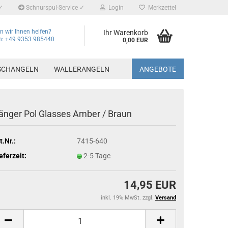
✓
Schnurspul-Service ✓
Login
Merkzettel
 wir Ihnen helfen?
Ihr Warenkorb
on: +49 9353 985440
0,00 EUR
SCHANGELN
WALLERANGELN
ANGEBOTE
änger Pol Glasses Amber / Braun
t.Nr.:
7415-640
eferzeit:
2-5 Tage
14,95 EUR
inkl. 19% MwSt. zzgl.
Versand