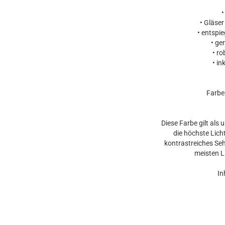
•
• Gläser
• entspie
• ge
• ro
• in
Farbe
Diese Farbe gilt als u
die höchste Lich
kontrastreiches Se
meisten L
In