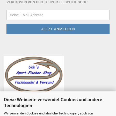
VERPASSEN VON UDO`S SPORT-FISCHER-SHOP
Diese Webseite verwendet Cookies und andere
Udo Totzauer
Technologien
Udo`s Sport-Fischer-Shop
Zum Helfenstein 11
Wir verwenden Cookies und ähnliche Technologien, auch von
97753 Karlstadt