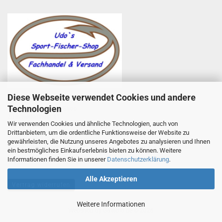
Diese Webseite verwendet Cookies und andere
Udo Totzauer
Technologien
Udo`s Sport-Fischer-Shop
Zum Helfenstein 11
Wir verwenden Cookies und ähnliche Technologien, auch von
97753 Karlstadt
Drittanbietern, um die ordentliche Funktionsweise der Website zu
Telefon +49 9353 985440
gewährleisten, die Nutzung unseres Angebotes zu analysieren und Ihnen
E-Mail
1
info@angelsport-direkt.de
ein bestmögliches Einkaufserlebnis bieten zu können. Weitere
Informationen finden Sie in unserer
Datenschutzerklärung
.
Alle Akzeptieren
Vertrag widerrufen
Weitere Informationen
Webshop
by Gambio.de © 2026