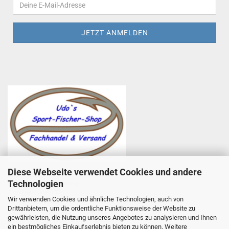
Diese Webseite verwendet Cookies und andere
Udo Totzauer
Technologien
Udo`s Sport-Fischer-Shop
Zum Helfenstein 11
Wir verwenden Cookies und ähnliche Technologien, auch von
97753 Karlstadt
Drittanbietern, um die ordentliche Funktionsweise der Website zu
Telefon +49 9353 985440
gewährleisten, die Nutzung unseres Angebotes zu analysieren und Ihnen
E-Mail
1
info@angelsport-direkt.de
ein bestmögliches Einkaufserlebnis bieten zu können. Weitere