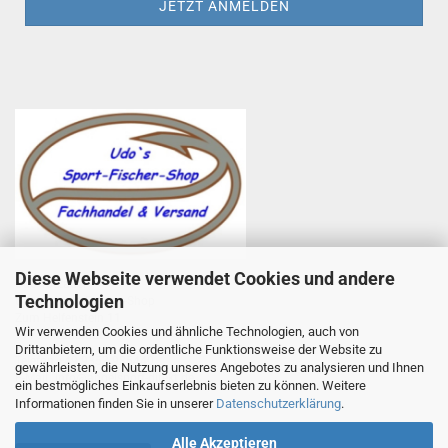
Diese Webseite verwendet Cookies und andere
Udo Totzauer
Technologien
Udo`s Sport-Fischer-Shop
Zum Helfenstein 11
Wir verwenden Cookies und ähnliche Technologien, auch von
97753 Karlstadt
Drittanbietern, um die ordentliche Funktionsweise der Website zu
Telefon +49 9353 985440
gewährleisten, die Nutzung unseres Angebotes zu analysieren und Ihnen
E-Mail
1
info@angelsport-direkt.de
ein bestmögliches Einkaufserlebnis bieten zu können. Weitere
Informationen finden Sie in unserer
Datenschutzerklärung
.
Alle Akzeptieren