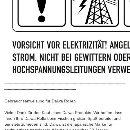
--------------------------------------------------------------------------------------------------------
--------------------------------------------------------------
Gebrauchsanweisung für Daiwa Rollen
Vielen Dank für den Kauf eines Daiwa Produkts. Wir hoffen dass
Ihnen Ihre Daiwa Rolle beim Fischen großen Spaß bereitet und
Sie stets zufrieden sind. Daiwa ist die japanische Marke für