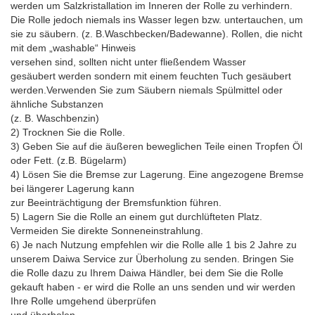
werden um Salzkristallation im Inneren der Rolle zu verhindern.
Die Rolle jedoch niemals ins Wasser legen bzw. untertauchen, um
sie zu säubern. (z. B.Waschbecken/Badewanne). Rollen, die nicht
mit dem „washable“ Hinweis
versehen sind, sollten nicht unter fließendem Wasser
gesäubert werden sondern mit einem feuchten Tuch gesäubert
werden.Verwenden Sie zum Säubern niemals Spülmittel oder
ähnliche Substanzen
(z. B. Waschbenzin)
2) Trocknen Sie die Rolle.
3) Geben Sie auf die äußeren beweglichen Teile einen Tropfen Öl
oder Fett. (z.B. Bügelarm)
4) Lösen Sie die Bremse zur Lagerung. Eine angezogene Bremse
bei längerer Lagerung kann
zur Beeinträchtigung der Bremsfunktion führen.
5) Lagern Sie die Rolle an einem gut durchlüfteten Platz.
Vermeiden Sie direkte Sonneneinstrahlung.
6) Je nach Nutzung empfehlen wir die Rolle alle 1 bis 2 Jahre zu
unserem Daiwa Service zur Überholung zu senden. Bringen Sie
die Rolle dazu zu Ihrem Daiwa Händler, bei dem Sie die Rolle
gekauft haben - er wird die Rolle an uns senden und wir werden
Ihre Rolle umgehend überprüfen