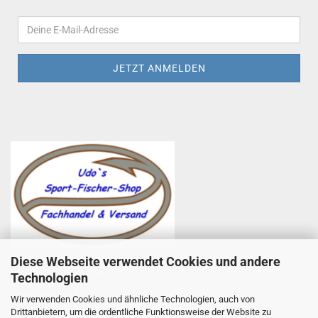
Diese Webseite verwendet Cookies und andere
Udo Totzauer
Technologien
Udo`s Sport-Fischer-Shop
Zum Helfenstein 11
Wir verwenden Cookies und ähnliche Technologien, auch von
97753 Karlstadt
Drittanbietern, um die ordentliche Funktionsweise der Website zu