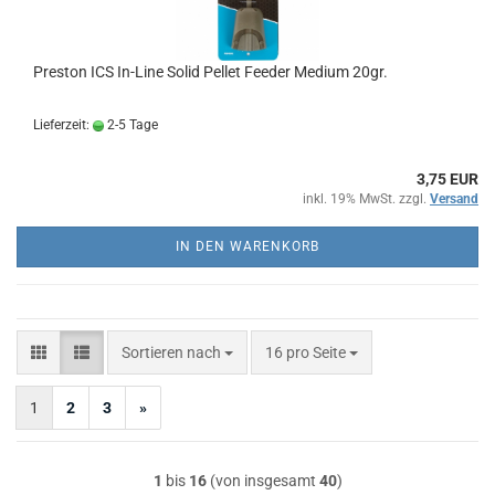
Preston ICS In-Line Solid Pellet Feeder Medium 20gr.
Lieferzeit:
2-5 Tage
3,75 EUR
inkl. 19% MwSt. zzgl.
Versand
IN DEN WARENKORB
Sortieren nach
pro Seite
Sortieren nach
16 pro Seite
1
2
3
»
1
bis
16
(von insgesamt
40
)