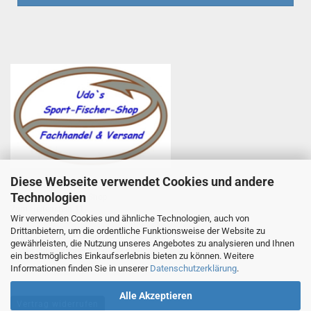
Diese Webseite verwendet Cookies und andere
Udo Totzauer
Technologien
Udo`s Sport-Fischer-Shop
Zum Helfenstein 11
Wir verwenden Cookies und ähnliche Technologien, auch von
97753 Karlstadt
Drittanbietern, um die ordentliche Funktionsweise der Website zu
Telefon +49 9353 985440
gewährleisten, die Nutzung unseres Angebotes zu analysieren und Ihnen
E-Mail
1
info@angelsport-direkt.de
ein bestmögliches Einkaufserlebnis bieten zu können. Weitere
Informationen finden Sie in unserer
Datenschutzerklärung
.
Alle Akzeptieren
Vertrag widerrufen