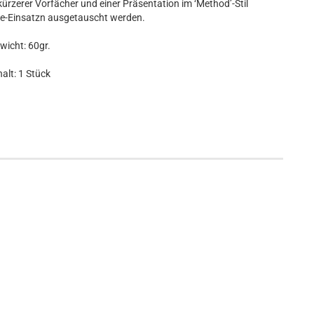
ürzerer Vorfächer und einer Präsentation im ‘Method’-Stil
ne-Einsatzn ausgetauscht werden.
wicht: 60gr.
halt: 1 Stück