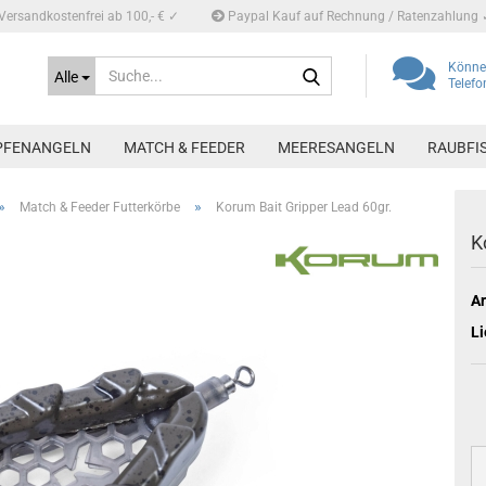
Versandkostenfrei ab 100,- € ✓
Paypal Kauf auf Rechnung / Ratenzahlung 
Suche...
Können
Alle
Telef
PFENANGELN
MATCH & FEEDER
MEERESANGELN
RAUBFI
»
»
Match & Feeder Futterkörbe
Korum Bait Gripper Lead 60gr.
K
Ar
Li