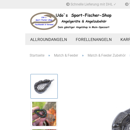
Schnelle Lieferung mit DHL ✓
ALLROUNDANGELN
FORELLENANGELN
KAR
»
»
Startseite
Match & Feeder
Match & Feeder Zubehör