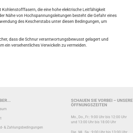
lenstofffasern, die eine hohe elektrische Leitfähigkeit
der Nähe von Hochspannungsleitungen besteht die Gefahr eines
erwendung des Kescherstabs unter diesen Bedingungen, um
her, dass die Schnur verantwortungsbewusst gelagert und
um ein versehentliches Verwickeln zu vermeiden.
ER...
SCHAUEN SIE VORBEI – UNSERE
ÖFFNUNGSZEITEN
ssum
Mo., Do., Fr.: 9:00 Uhr bis 12:00 Uhr
t
und 13:00 Uhr bis 18:00 Uhr
d- & Zahlungsbedingungen
Die., Mi., Sa.: 9:00 Uhr bis 13:00 Uhr