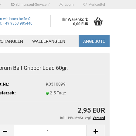
✓
Schnurspul-Service ✓
Login
Merkzettel
 wir Ihnen helfen?
Ihr Warenkorb
on: +49 9353 985440
0,00 EUR
SCHANGELN
WALLERANGELN
ANGEBOTE
orum Bait Gripper Lead 60gr.
t.Nr.:
K0310099
eferzeit:
2-5 Tage
2,95 EUR
inkl. 19% MwSt. zzgl.
Versand