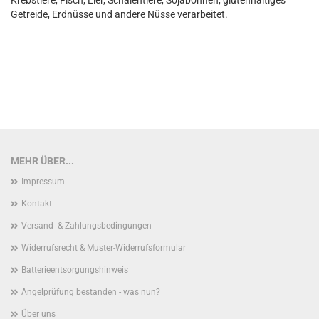
Krebstiere, Fisch, Eier, Schalentiere, Sojabohnen, glutenhaltiges
Getreide, Erdnüsse und andere Nüsse verarbeitet.
MEHR ÜBER...
Impressum
Kontakt
Versand- & Zahlungsbedingungen
Widerrufsrecht & Muster-Widerrufsformular
Batterieentsorgungshinweis
Angelprüfung bestanden - was nun?
Über uns