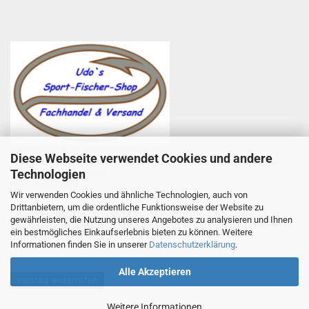
Diese Webseite verwendet Cookies und andere
Udo Totzauer
Technologien
Udo`s Sport-Fischer-Shop
Zum Helfenstein 11
Wir verwenden Cookies und ähnliche Technologien, auch von
97753 Karlstadt
Drittanbietern, um die ordentliche Funktionsweise der Website zu
Telefon +49 9353 985440
gewährleisten, die Nutzung unseres Angebotes zu analysieren und Ihnen
E-Mail
1
info@angelsport-direkt.de
ein bestmögliches Einkaufserlebnis bieten zu können. Weitere
Informationen finden Sie in unserer
Datenschutzerklärung
.
Alle Akzeptieren
Vertrag widerrufen
Weitere Informationen