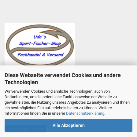
Diese Webseite verwendet Cookies und andere
Udo Totzauer
Technologien
Udo`s Sport-Fischer-Shop
Zum Helfenstein 11
Wir verwenden Cookies und ähnliche Technologien, auch von
97753 Karlstadt
Drittanbietern, um die ordentliche Funktionsweise der Website zu
Telefon +49 9353 985440
gewährleisten, die Nutzung unseres Angebotes zu analysieren und Ihnen
E-Mail
1
info@angelsport-direkt.de
ein bestmögliches Einkaufserlebnis bieten zu können. Weitere
Informationen finden Sie in unserer
Datenschutzerklärung
.
Alle Akzeptieren
Vertrag widerrufen